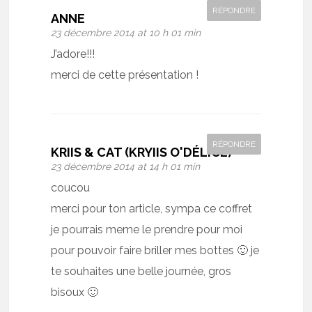
RÉPONDRE
ANNE
23 décembre 2014 at 10 h 01 min
J’adore!!!
merci de cette présentation !
RÉPONDRE
KRIIS & CAT (KRYIIS O'DÉLICE)
23 décembre 2014 at 14 h 01 min
coucou
merci pour ton article, sympa ce coffret
je pourrais meme le prendre pour moi
pour pouvoir faire briller mes bottes 🙂 je
te souhaites une belle journée, gros
bisoux 🙂