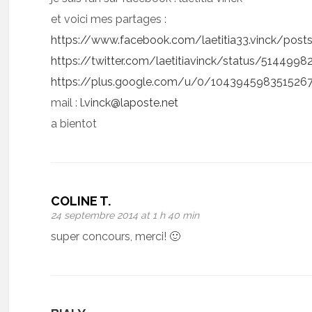
et voici mes partages :
https://www.facebook.com/laetitia33.vinck/po
https://twitter.com/laetitiavinck/status/51449
https://plus.google.com/u/0/104394598351526
mail :
l.vinck@laposte.net
a bientot
COLINE T.
24 septembre 2014 at 1 h 40 min
super concours, merci! 🙂