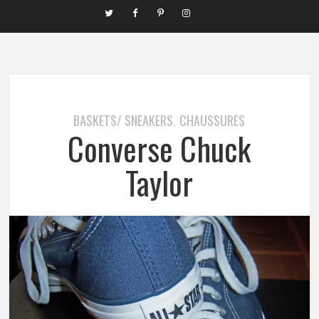
BASKETS/ SNEAKERS
CHAUSSURES
,
Converse Chuck
Taylor