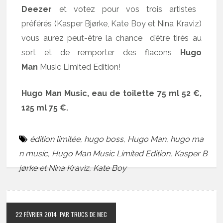
Deezer
et votez pour vos trois artistes
préférés (Kasper Bjørke, Kate Boy et Nina Kraviz)
vous aurez peut-être la chance d’être tirés au
sort et de remporter des flacons
Hugo
Man
Music Limited Edition!
Hugo Man Music, eau de toilette 75 ml 52 €,
125 ml 75 €.
édition limitée
,
hugo boss
,
Hugo Man
,
hugo ma
n music
,
Hugo Man Music Limited Edition
,
Kasper B
jørke et Nina Kraviz
,
Kate Boy
22 FÉVRIER 2014
PAR TRUCS DE MEC