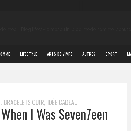
HOMME
LIFESTYLE
ARTS DE VIVRE
AUTRES
SPORT
M
S
BRACELETS CUIR
IDÉE CADEAU
,
,
 When I Was Seven7een