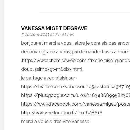
VANESSA MIGET DEGRAVE
7 octobre 2013 at 7 h 43 min
bonjour et merci a vous . alors je connais pas enc
decouvre grace a vous; j ai demander l avis a mom
.
http://www.chemiseweb.com/fr/chemise-grande-
doublissimo-gt-m6db3.html
je partage avec plaisir sur
https://twitter.com/vanessouille54/status/387
https://plus.google.com/u/0/118348689958236
https://www.facebook.com/vanessa.miget/post
http://www.hellocoton.fr/-m1608616
merci a vous a tres vite vanessa