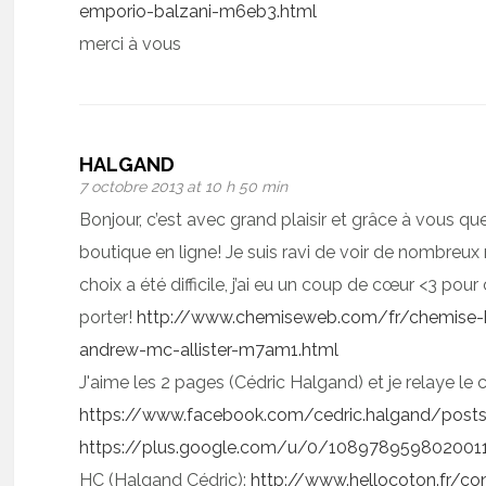
emporio-balzani-m6eb3.html
merci à vous
HALGAND
7 octobre 2013 at 10 h 50 min
Bonjour, c’est avec grand plaisir et grâce à vous 
boutique en ligne! Je suis ravi de voir de nombreux
choix a été difficile, j’ai eu un coup de cœur <3 pour
porter!
http://www.chemiseweb.com/fr/chemise-h
andrew-mc-allister-m7am1.html
J'aime les 2 pages (Cédric Halgand) et je relaye le
https://www.facebook.com/cedric.halgand/pos
https://plus.google.com/u/0/10897895980200
HC (Halgand Cédric):
http://www.hellocoton.fr/c