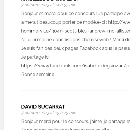
7 octobre 2013 at 14 h 57 min
Bonjour et merci pour ce concours ! Je participe ave
aimerait beaucoup porter ce modèle-ci :
http://w
homme-ville/3049-scott-bleu-andrew-mc-alliste
Ni lui ni moi ne connaissions chemiseweb ! Merci d
Je suis fan des deux pages Facebook sous le pseud
Je partage ici :
https://www.facebook.com/isabelle.deguinzan/
Bonne semaine !
DAVID SUCARRAT
7 octobre 2013 at 15 h 25 min
Bonjour, merci pour le concours. j’aime, je partage et 