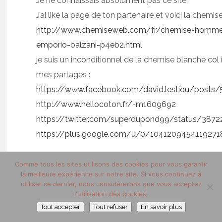
Je ne connaissais absolument pas ce site.
J’ai liké la page de ton partenaire et voici la chemise
http://www.chemiseweb.com/fr/chemise-homme-
emporio-balzani-p4eb2.html
je suis un inconditionnel de la chemise blanche col i
mes partages :
https://www.facebook.com/david.lestiou/posts
http://www.hellocoton.fr/-m1609692
https://twitter.com/superdupond99/status/387
https://plus.google.com/u/0/10412094541192
Comme tous les sites utilisons des cookies pour vous garantir
la meilleure expérience sur notre site. Si vous continuez à
utiliser ce dernier, nous considérerons que vous acceptez
GREGORY KIRCHNER
l'utilisation des cookies.
7 octobre 2013 at 15 h 28 min
Tout accepter
Tout refuser
En savoir plus
bonjour ,