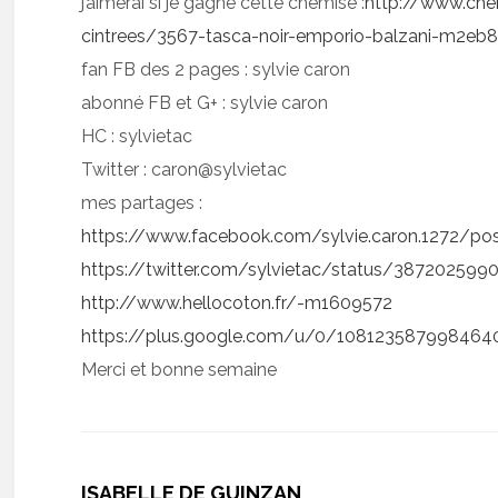
j’aimerai si je gagne cette chemise :
http://www.ch
cintrees/3567-tasca-noir-emporio-balzani-m2eb8
fan FB des 2 pages : sylvie caron
abonné FB et G+ : sylvie caron
HC : sylvietac
Twitter : caron@sylvietac
mes partages :
https://www.facebook.com/sylvie.caron.1272/p
https://twitter.com/sylvietac/status/387202599
http://www.hellocoton.fr/-m1609572
https://plus.google.com/u/0/1081235879984
Merci et bonne semaine
ISABELLE DE GUINZAN