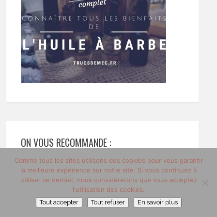
ON VOUS RECOMMANDE :
Comme tous les sites utilisons des cookies pour vous garantir
Tout savoir sur l’
huile à barbe
la meilleure expérience sur notre site. Si vous continuez à
Comment choisir le
utiliser ce dernier, nous considérerons que vous acceptez
meilleur
l'utilisation des cookies.
abonnement vin ?
Tout accepter
Tout refuser
En savoir plus
Où trouver les
?
meilleurs soins à barbe