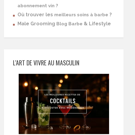
abonnement vin ?
Où trouver les
?
meilleurs soins à barbe
Male Grooming
& Lifestyle
Blog Barbe
L’ART DE VIVRE AU MASCULIN