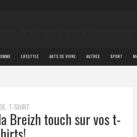
HOMME
LIFESTYLE
ARTS DE VIVRE
AUTRES
SPORT
M
DE
T-SHIRT
,
la Breizh touch sur vos t-
hirts!