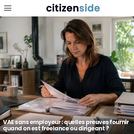
Menu
LATEST
STORIES
VAE sans employeur : quelles preuves fournir
quand on est freelance ou dirigeant ?