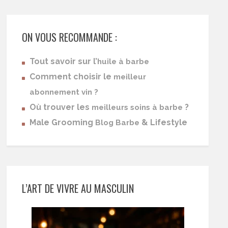
ON VOUS RECOMMANDE :
Tout savoir sur l’
huile à barbe
Comment choisir le
meilleur
abonnement vin ?
Où trouver les
?
meilleurs soins à barbe
Male Grooming
& Lifestyle
Blog Barbe
L’ART DE VIVRE AU MASCULIN