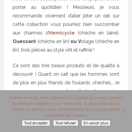
porter au quotidien ! Messieurs, je vous
recommande vivement d’aller jeter un œil sur
cette collection vous pourriez bien succomber
aux charmes d’
Hemicycle
(chèche en laine),
Ouessant
(chèche en lin)
ou
V
olage (chèche en
lin), trois pièces au style viril et raffiné !
Ce sont des très beaux produits et de qualité à
découvrir ! Quant on sait que les hommes sont
de plus en plus friands de foulards, chèches… Je
ne peux que recommander cette boutique qui en
Comme tous les sites utilisons des cookies pour vous garantir
plus de proposer des belles créations pratique
la meilleure expérience sur notre site. Si vous continuez à
une politique de prix assez correcte, par exemple
utiliser ce dernier, nous considérerons que vous acceptez
l'utilisation des cookies.
le modèle Ouessant est vendu à 70 euros (j’ai pu
Tout accepter
Tout refuser
En savoir plus
relever jusqu’à 20 euros de plus chez certaines