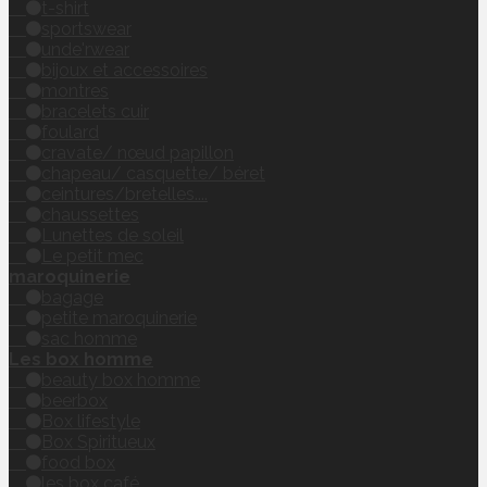
t-shirt
sportswear
unde'rwear
bijoux et accessoires
montres
bracelets cuir
foulard
cravate/ nœud papillon
chapeau/ casquette/ béret
ceintures/bretelles....
chaussettes
Lunettes de soleil
Le petit mec
maroquinerie
bagage
petite maroquinerie
sac homme
Les box homme
beauty box homme
beerbox
Box lifestyle
Box Spiritueux
food box
les box café