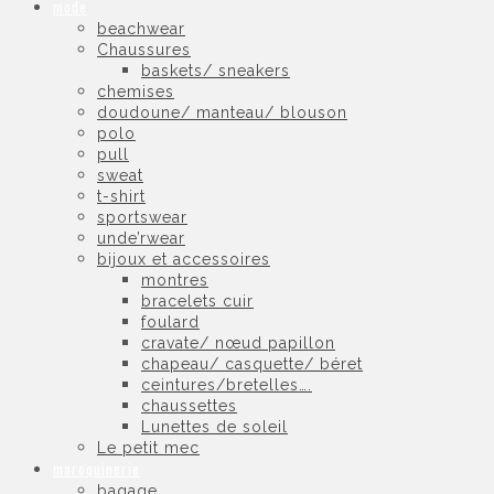
mode
beachwear
Chaussures
baskets/ sneakers
chemises
doudoune/ manteau/ blouson
polo
pull
sweat
t-shirt
sportswear
unde’rwear
bijoux et accessoires
montres
bracelets cuir
foulard
cravate/ nœud papillon
chapeau/ casquette/ béret
ceintures/bretelles….
chaussettes
Lunettes de soleil
Le petit mec
maroquinerie
bagage