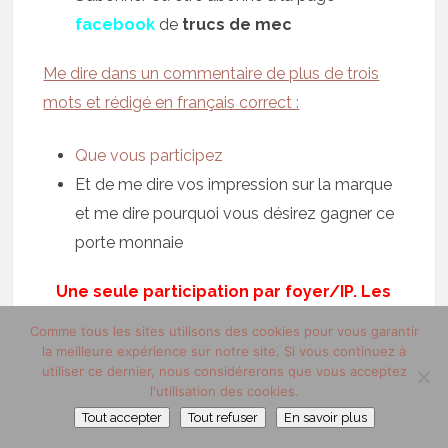
facebook
de
trucs de mec
Me dire dans un commentaire de plus de trois
mots et rédigé en français correct :
Que vous participez
Et de me dire vos impression sur la marque
et me dire pourquoi vous désirez gagner ce
porte monnaie
Une seule participation par foyer/IP. Les
conditions seront vérifiées.Jeu réservé à la
Comme tous les sites utilisons des cookies pour vous garantir
France métropolitaine
la meilleure expérience sur notre site. Si vous continuez à
utiliser ce dernier, nous considérerons que vous acceptez
l'utilisation des cookies.
Vous maximiser vos chances en
Tout accepter
Tout refuser
En savoir plus
relayant sur 🙁 Ce n’est pas obligatoire,