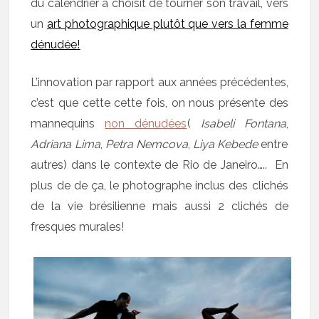
du calendrier a choisit de tourner son travail, vers
un
art photographique plutôt que vers la femme
dénudée!
L’innovation par rapport aux années précédentes,
c’est que cette cette fois, on nous présente des
mannequins
non dénudées
(
Isabeli Fontana
,
Adriana Lima
,
Petra Nemcova
,
Liya Kebede
entre
autres) dans le contexte de Rio de Janeiro….. En
plus de de ça, le photographe inclus des clichés
de la vie brésilienne mais aussi 2 clichés de
fresques murales!