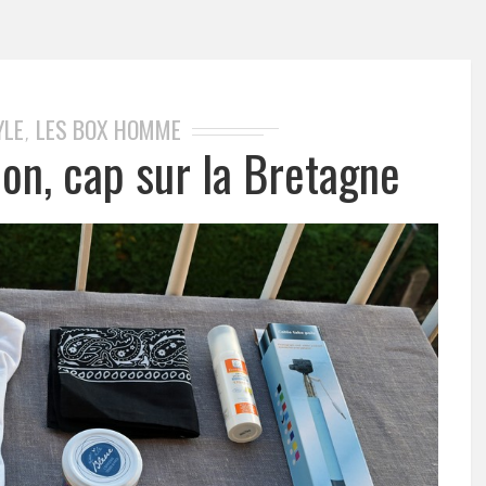
YLE
LES BOX HOMME
,
ion, cap sur la Bretagne