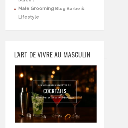
barbe
Male Grooming
&
Blog Barbe
Lifestyle
L’ART DE VIVRE AU MASCULIN