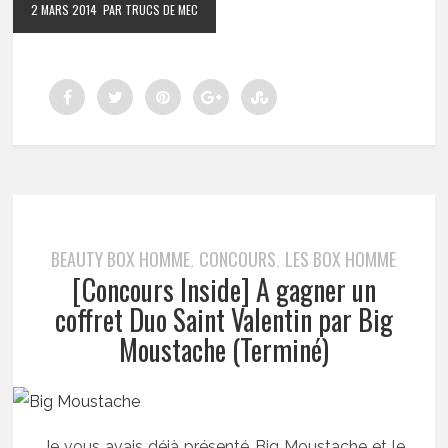
2 MARS 2014
PAR TRUCS DE MEC
BEAUTY BOX HOMME
CONCOURS
LES BOX HOMME
,
,
[Concours Inside] A gagner un
coffret Duo Saint Valentin par Big
Moustache (Terminé)
Je vous avais déjà présenté Big Moustache et le