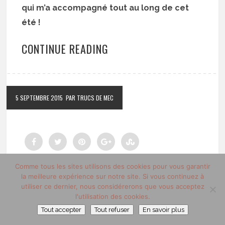
qui m’a accompagné tout au long de cet
été !
CONTINUE READING
5 SEPTEMBRE 2015
PAR TRUCS DE MEC
Comme tous les sites utilisons des cookies pour vous garantir
la meilleure expérience sur notre site. Si vous continuez à
utiliser ce dernier, nous considérerons que vous acceptez
l'utilisation des cookies.
Tout accepter
Tout refuser
En savoir plus
MAROQUINERIE
PETITE MAROQUINERIE
,