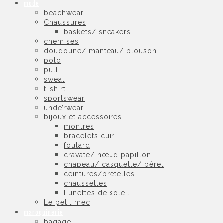
mode
beachwear
Chaussures
baskets/ sneakers
chemises
doudoune/ manteau/ blouson
polo
pull
sweat
t-shirt
sportswear
unde’rwear
bijoux et accessoires
montres
bracelets cuir
foulard
cravate/ nœud papillon
chapeau/ casquette/ béret
ceintures/bretelles….
chaussettes
Lunettes de soleil
Le petit mec
maroquinerie
bagage