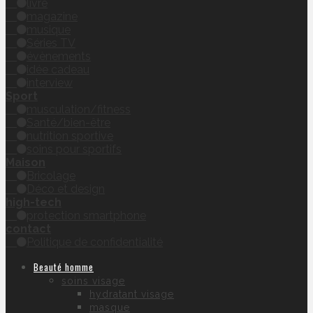
livre
magazine
musique
Séries TV
évènements
idée cadeau
interview
Sport
musculation/fitness
Santé/bien-être
nutrition sportive
soins pour sportifs
Maison
Bricolage
Déco et design
high-tech
protection smartphone
contact
Politique de confidentialité
Beauté homme
soins visage
hydratant visage
masque