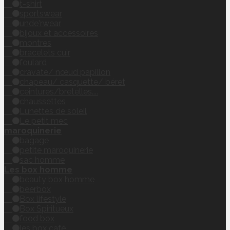
t-shirt
sportswear
unde'rwear
bijoux et accessoires
montres
bracelets cuir
foulard
cravate/ nœud papillon
chapeau/ casquette/ béret
ceintures/bretelles....
chaussettes
Lunettes de soleil
Le petit mec
maroquinerie
bagage
petite maroquinerie
sac homme
Les box homme
beauty box homme
beerbox
Box lifestyle
Box Spiritueux
food box
les box café