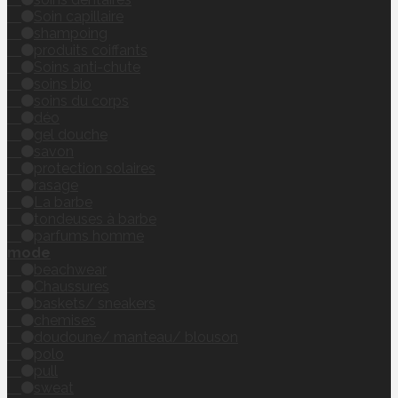
Soin capillaire
shampoing
produits coiffants
Soins anti-chute
soins bio
soins du corps
déo
gel douche
savon
protection solaires
rasage
La barbe
tondeuses à barbe
parfums homme
mode
beachwear
Chaussures
baskets/ sneakers
chemises
doudoune/ manteau/ blouson
polo
pull
sweat