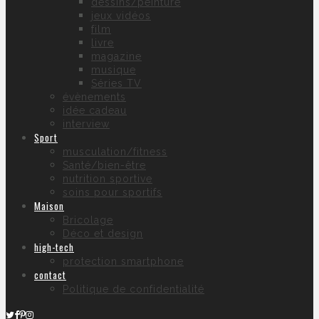
dessins/peinture
jeux vidéos
film
livre
magazine
musique
Séries TV
évènements
idée cadeau
interview
Sport
musculation/fitness
Santé/bien-être
nutrition sportive
soins pour sportifs
Maison
Bricolage
Déco et design
high-tech
protection smartphone
contact
Politique de confidentialité