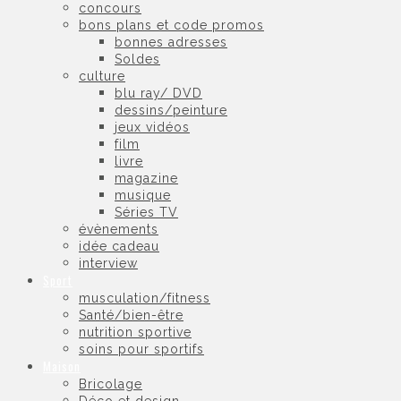
concours
bons plans et code promos
bonnes adresses
Soldes
culture
blu ray/ DVD
dessins/peinture
jeux vidéos
film
livre
magazine
musique
Séries TV
évènements
idée cadeau
interview
Sport
musculation/fitness
Santé/bien-être
nutrition sportive
soins pour sportifs
Maison
Bricolage