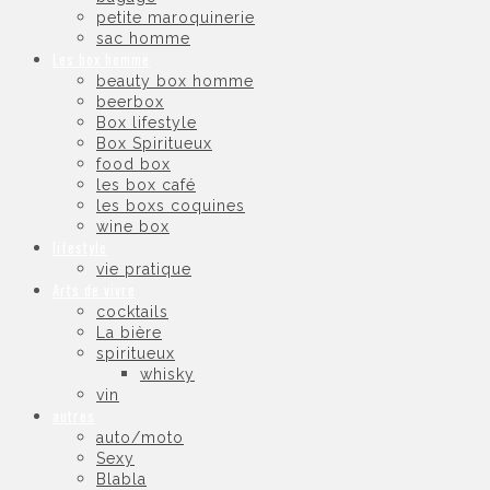
petite maroquinerie
sac homme
Les box homme
beauty box homme
beerbox
Box lifestyle
Box Spiritueux
food box
les box café
les boxs coquines
wine box
lifestyle
vie pratique
Arts de vivre
cocktails
La bière
spiritueux
whisky
vin
autres
auto/moto
Sexy
Blabla