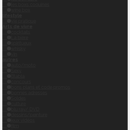
les boxs coquines
wine box
lifestyle
vie pratique
Arts de vivre
cocktails
La bière
spiritueux
whisky
vin
autres
auto/moto
Sexy
Blabla
concours
bons plans et code promos
bonnes adresses
Soldes
culture
blu ray/ DVD
dessins/peinture
jeux vidéos
film