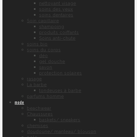
nettoyant visage
soins des yeux
soins dentaires
Soin capillaire
shampoing
produits coiffants
Soins anti-chute
soins bio
soins du corps
déo
gel douche
savon
protection solaires
rasage
La barbe
tondeuses à barbe
parfums homme
mode
beachwear
Chaussures
baskets/ sneakers
chemises
doudoune/ manteau/ blouson