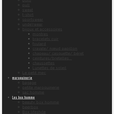
polo
pull
sweat
t-shirt
sportswear
unde’rwear
bijoux et accessoires
montres
bracelets cuir
foulard
cravate/ nœud papillon
chapeau/ casquette/ béret
ceintures/bretelles….
chaussettes
Lunettes de soleil
Le petit mec
maroquinerie
bagage
petite maroquinerie
sac homme
Les box homme
beauty box homme
beerbox
Box lifestyle