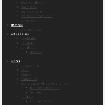
Box Spiritueux
food box
les box café
les boxs coquines
wine box
lifestyle
vie pratique
Arts de vivre
cocktails
La bière
spiritueux
whisky
vin
autres
auto/moto
Sexy
Blabla
concours
bons plans et code promos
bonnes adresses
Soldes
culture
blu ray/ DVD