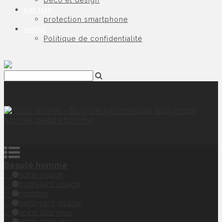
Déco et design
high-tech
protection smartphone
contact
Politique de confidentialité
Beauté homme
soins visage
hydratant visage
masque
nettoyant visage
soins des yeux
soins dentaires